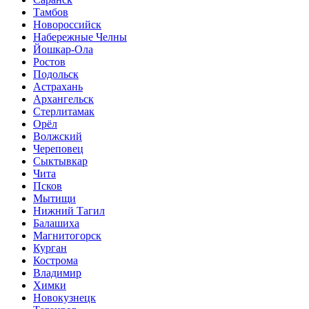
Тамбов
Новороссийск
Набережные Челны
Йошкар-Ола
Ростов
Подольск
Астрахань
Архангельск
Стерлитамак
Орёл
Волжский
Череповец
Сыктывкар
Чита
Псков
Мытищи
Нижний Тагил
Балашиха
Магнитогорск
Курган
Кострома
Владимир
Химки
Новокузнецк